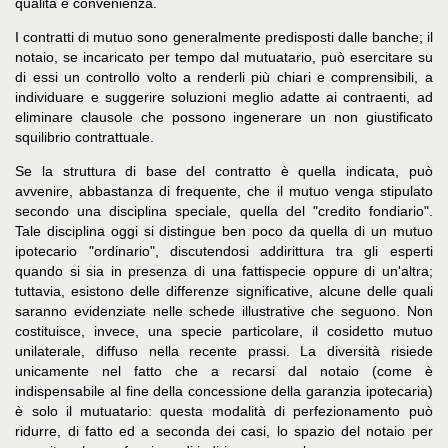
qualità e convenienza.
I contratti di mutuo sono generalmente predisposti dalle banche; il
notaio, se incaricato per tempo dal mutuatario, può esercitare su
di essi un controllo volto a renderli più chiari e comprensibili, a
individuare e suggerire soluzioni meglio adatte ai contraenti, ad
eliminare clausole che possono ingenerare un non giustificato
squilibrio contrattuale.
Se la struttura di base del contratto è quella indicata, può
avvenire, abbastanza di frequente, che il mutuo venga stipulato
secondo una disciplina speciale, quella del "credito fondiario".
Tale disciplina oggi si distingue ben poco da quella di un mutuo
ipotecario "ordinario", discutendosi addirittura tra gli esperti
quando si sia in presenza di una fattispecie oppure di un'altra;
tuttavia, esistono delle differenze significative, alcune delle quali
saranno evidenziate nelle schede illustrative che seguono. Non
costituisce, invece, una specie particolare, il cosidetto mutuo
unilaterale, diffuso nella recente prassi. La diversità risiede
unicamente nel fatto che a recarsi dal notaio (come è
indispensabile al fine della concessione della garanzia ipotecaria)
è solo il mutuatario: questa modalità di perfezionamento può
ridurre, di fatto ed a seconda dei casi, lo spazio del notaio per