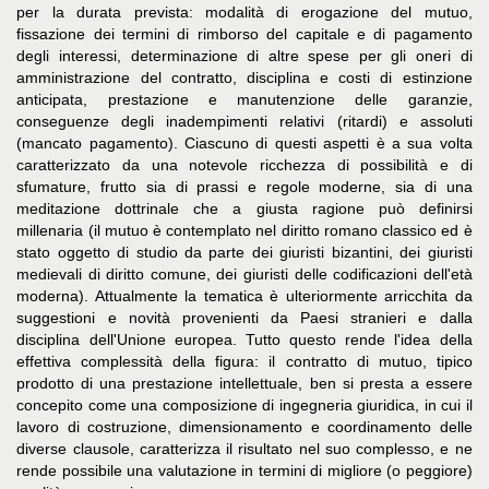
per la durata prevista: modalità di erogazione del mutuo,
fissazione dei termini di rimborso del capitale e di pagamento
degli interessi, determinazione di altre spese per gli oneri di
amministrazione del contratto, disciplina e costi di estinzione
anticipata, prestazione e manutenzione delle garanzie,
conseguenze degli inadempimenti relativi (ritardi) e assoluti
(mancato pagamento). Ciascuno di questi aspetti è a sua volta
caratterizzato da una notevole ricchezza di possibilità e di
sfumature, frutto sia di prassi e regole moderne, sia di una
meditazione dottrinale che a giusta ragione può definirsi
millenaria (il mutuo è contemplato nel diritto romano classico ed è
stato oggetto di studio da parte dei giuristi bizantini, dei giuristi
medievali di diritto comune, dei giuristi delle codificazioni dell'età
moderna). Attualmente la tematica è ulteriormente arricchita da
suggestioni e novità provenienti da Paesi stranieri e dalla
disciplina dell'Unione europea. Tutto questo rende l'idea della
effettiva complessità della figura: il contratto di mutuo, tipico
prodotto di una prestazione intellettuale, ben si presta a essere
concepito come una composizione di ingegneria giuridica, in cui il
lavoro di costruzione, dimensionamento e coordinamento delle
diverse clausole, caratterizza il risultato nel suo complesso, e ne
rende possibile una valutazione in termini di migliore (o peggiore)