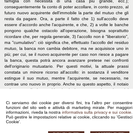
famiglia con necessità di una casa più grande, ecc.);
conseguentemente fa conto di poter accollare, in conto prezzo, al
futuro nuovo acquirente dell'immobile la parte del mutuo che gli
resta da pagare. Ora, a parte il fatto che 1) sull'accollo deve
essere d'accordo anche l'acquirente, e che, 2) a volte le banche
pongono qualche ostacolo all'operazione, bisogna soprattutto
ricordare che, per regola generale, 3) l'accollo non è "liberatorio",
ma "cumulativo": ciò significa che, effettuato l'accollo del residuo
mutuo, la banca non cambia debitore, ma ne acquisisce uno in
più; per cui, se il nuovo acquirente per caso non riesce a pagare
la banca, questa potrà ancora avanzare pretese nei confronti
dell'originario mutuatario. Per questi motivi, la attuale prassi
constata un minore ricorso all'accollo: in sostanza il venditore
estingue il suo mutuo, mentre l'acquirente, se necessario, ne
contrae uno nuovo in proprio. Anche su questo aspetto, il notaio
può essere di aiuto, evidenziando le concrete alternative ed i
relativi costi.
Ci serviamo dei cookie per diversi fini, tra l'altro per consentire
tratto da www.notariato.it
funzioni del sito web e attività di marketing mirate. Per maggiori
informazioni, riveda la nostra
informativa sulla privacy e sui cookie
.
Può gestire le impostazioni relative ai cookie, cliccando su 'Gestisci
Cookie'.