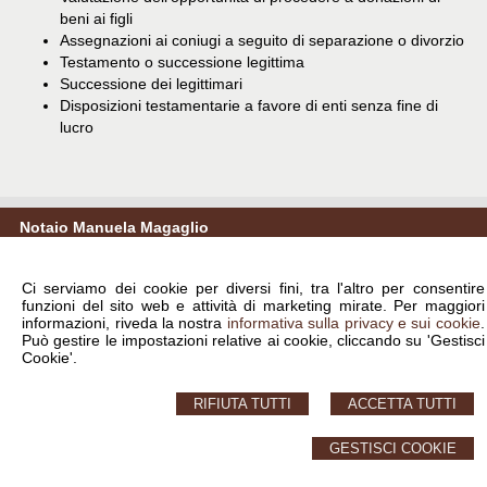
beni ai figli
Assegnazioni ai coniugi a seguito di separazione o divorzio
Testamento o successione legittima
Successione dei legittimari
Disposizioni testamentarie a favore di enti senza fine di
lucro
Notaio Manuela Magaglio
via Vincenzo Monti, 41 -
Milano
,
MI
© 2026 Copyright Studio Notarile Manuela Magaglio. Tutti i diritti riservati | P.IVA
Ci serviamo dei cookie per diversi fini, tra l'altro per consentire
12239590156 |
Sitemap
-
Privacy
-
Cookie Policy
-
Gestisci Cookie
-
Credits
funzioni del sito web e attività di marketing mirate. Per maggiori
informazioni, riveda la nostra
informativa sulla privacy e sui cookie
.
Può gestire le impostazioni relative ai cookie, cliccando su 'Gestisci
Cookie'.
RIFIUTA TUTTI
ACCETTA TUTTI
GESTISCI COOKIE